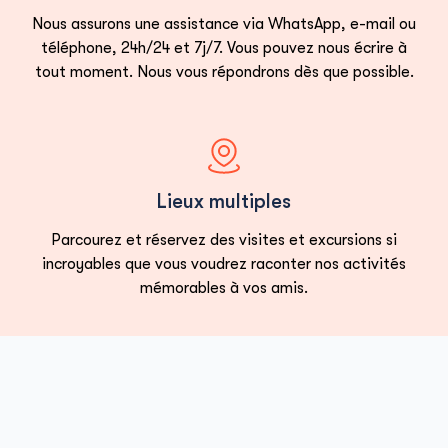
dans nos programmes quotidiens. Rejoignez
Nous assurons une assistance via WhatsApp, e-mail ou
des excursions sélectionnées à Alanya avec
téléphone, 24h/24 et 7j/7. Vous pouvez nous écrire à
des options de réservation flexibles. Nos
tout moment. Nous vous répondrons dès que possible.
excursions et visites d'une journée en
Turquie incluent les transferts depuis l'hôtel
et les frais d'entrée. Profitez des visites
matinales dans les quartiers historiques. Les
Lieux multiples
excursions d'une journée au départ d'Alanya
relient les villages de montagne aux
Parcourez et réservez des visites et excursions si
incroyables que vous voudrez raconter nos activités
attractions côtières, parfaites pour les
mémorables à vos amis.
photographes et les aventuriers.
Excursions à Alanya Turquie
Loading...
Alanya est l'une des destinations de
vacances les plus séduisantes de Turquie,