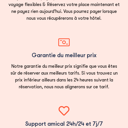
voyage flexibles & Réservez votre place maintenant et
sentiers de montagne ou rejoignez nos
ne payez rien aujourd'hui. Vous pourrez payer lorsque
aventures en quad le long des sentiers
nous vous récupérerons à votre hôtel.
côtiers. Des excursions régulières en bateau
explorent des baies magnifiques et des
grottes marines. Choisissez parmi diverses
activités à Alanya Turquie - chaque forfait
Garantie du meilleur prix
d'excursion à la journée inclut le transport et
le service de guide. Nos tours et excursions à
Notre garantie du meilleur prix signifie que vous êtes
Alanya fonctionnent toute l'année avec des
sûr de réserver aux meilleurs tarifs. Si vous trouvez un
prix inférieur ailleurs dans les 24 heures suivant la
départs garantis.
réservation, nous nous alignerons sur ce tarif.
Explorez les piscines naturelles du canyon de
Sapadere ou trouvez des choses
passionnantes à faire à Alanya grâce à nos
connaissances locales expertes. Les lieux
incontournables à visiter à Alanya figurent
Support amical 24h/24 et 7j/7