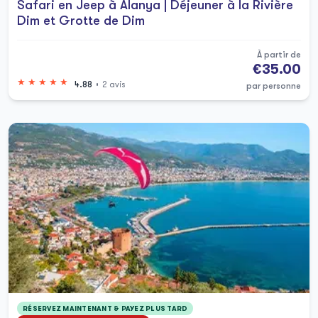
Safari en Jeep à Alanya | Déjeuner à la Rivière
naturelle est la grotte de Damlataş, célèbre
Dim et Grotte de Dim
pour son atmosphère thérapeutique et ses
formations géologiques étonnantes.
À partir de
€35.00
Les excursions maritimes sont également un
4.88
2 avis
par personne
point fort d'Alanya. Les tours en bateau le
long de la côte permettent de nager, de
faire du snorkeling et de bronzer, incluant
souvent des arrêts dans des criques isolées
et sur des plages cachées. Le canyon de
Sapadere, avec ses eaux limpides et son
cadre verdoyant, est parfait pour une
journée d'aventure mêlant randonnée et
baignade.
Tours et Excursions à Alanya
RÉSERVEZ MAINTENANT & PAYEZ PLUS TARD